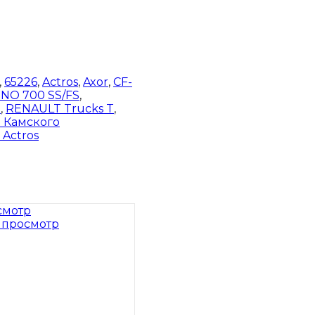
,
65226
,
Actros
,
Axor
,
CF-
INO 700 SS/FS
,
m
,
RENAULT Trucks T
,
м Камского
Actros
смотр
 просмотр