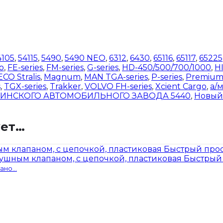
4105
,
54115
,
5490
,
5490 NEO
,
6312
,
6430
,
65116
,
65117
,
65225
o
,
FE-series
,
FM-series
,
G-series
,
HD-450/500/700/1000
,
H
ECO Stralis
,
Magnum
,
MAN TGA-series
,
P-series
,
Premiu
s
,
TGX-series
,
Trakker
,
VOLVO FH-series
,
Xcient Cargo
,
а/
МИНСКОГО АВТОМОБИЛЬНОГО ЗАВОДА 5440
,
Новый 
ует…
Быстрый про
Быстрый
но...