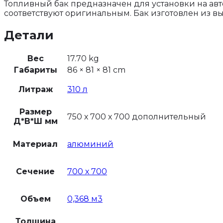
Топливный бак предназначен для установки на ав
соответствуют оригинальным. Бак изготовлен из в
Детали
Вес
17.70 kg
Габариты
86 × 81 × 81 cm
Литраж
310 л
Размер
750 х 700 х 700 дополнительный
Д*В*Ш мм
Материал
алюминий
Сечение
700 х 700
Объем
0,368 м3
Толщина