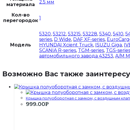
2.5 мм
материала
Кол-во
1
перегородок
5320
,
53212
,
53215
,
53228
,
5340
,
5410
,
5
series
,
D Wide
,
DAF XF-series
,
EuroCarg
Модель
HYUNDAI Xcient Truck
,
ISUZU Giga
,
IV
SCANIA R-series
,
TGM-series
,
TGS-serie
автомобильного завода 43253
,
А/М 
Возможно Вас также заинтерес
Крышка полуоборотная с замком, с воздушным клапа
999.00
Р