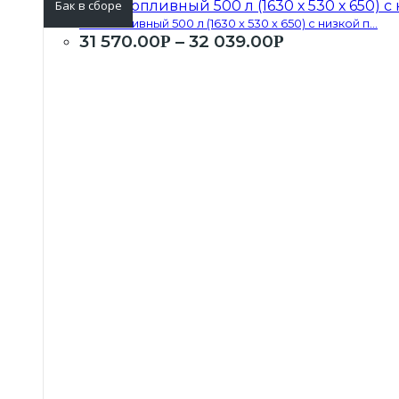
Бак в сборе
Бак топливный 500 л (1630 х 530 х 650) с низкой п...
31 570.00
–
32 039.00
Р
Р