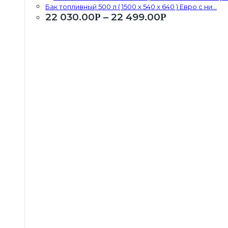
Бак топливный 500 л ( 1500 х 540 х 640 ) Евро с ни...
22 030.00
–
22 499.00
Р
Р