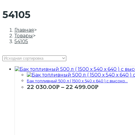
54105
Главная
>
Товары
>
54105
Бак топливный 500 л ( 1500 х 540 х 640 ) с высоко...
22 030.00
–
22 499.00
Р
Р