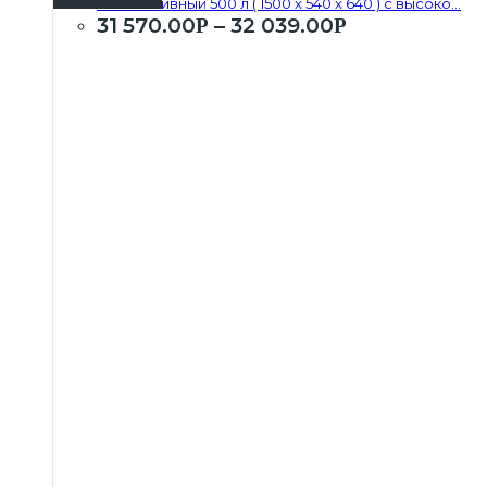
Бак топливный 500 л ( 1500 х 540 х 640 ) с высоко...
31 570.00
–
32 039.00
Р
Р