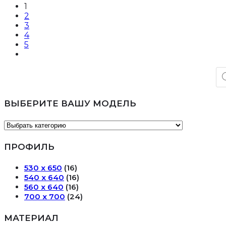
1
2
3
4
5
По
то
ВЫБЕРИТЕ ВАШУ МОДЕЛЬ
ПРОФИЛЬ
530 х 650
(16)
540 х 640
(16)
560 х 640
(16)
700 х 700
(24)
МАТЕРИАЛ