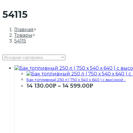
54115
Главная
>
Товары
>
54115
Бак топливный 250 л ( 750 х 540 х 640 ) с высокой...
14 130.00
–
14 599.00
Р
Р