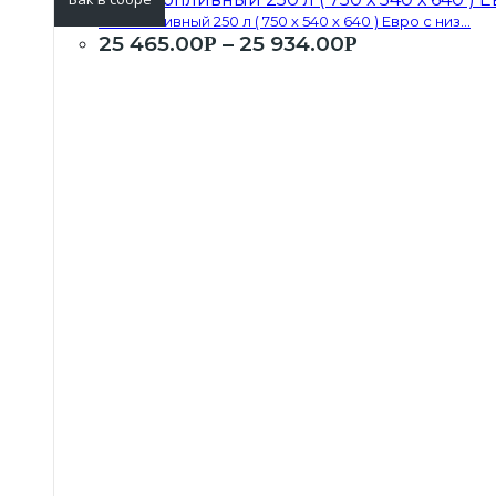
Бак топливный 250 л ( 750 х 540 х 640 ) Евро с низ...
25 465.00
–
25 934.00
Р
Р