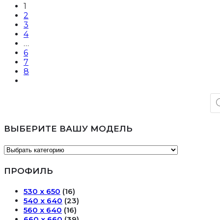
1
2
3
4
…
6
7
8
По
то
ВЫБЕРИТЕ ВАШУ МОДЕЛЬ
ПРОФИЛЬ
530 х 650
(16)
540 х 640
(23)
560 х 640
(16)
660 х 660
(39)