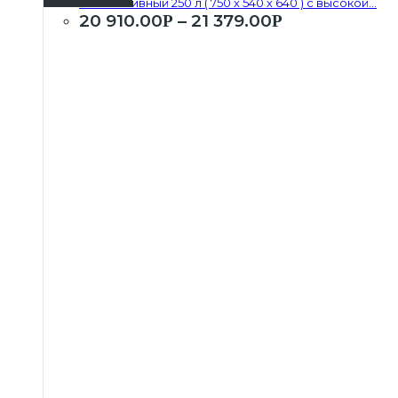
Бак топливный 250 л ( 750 х 540 х 640 ) с высокой...
20 910.00
–
21 379.00
Р
Р