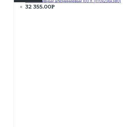
Бак топливный алюминиевый 100 л. (1170х236х380)
32 355.00
Р