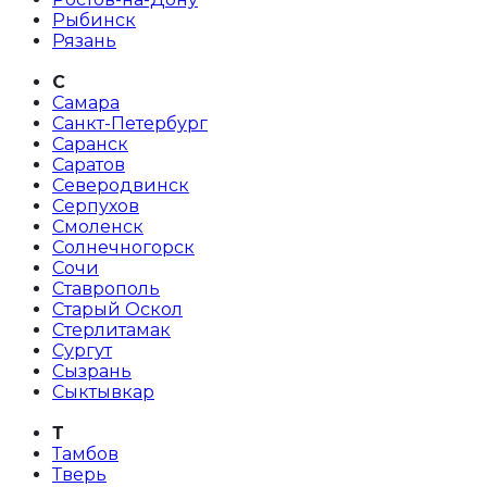
Рыбинск
Рязань
С
Самара
Санкт-Петербург
Саранск
Саратов
Северодвинск
Серпухов
Смоленск
Солнечногорск
Сочи
Ставрополь
Старый Оскол
Стерлитамак
Сургут
Сызрань
Сыктывкар
Т
Тамбов
Тверь