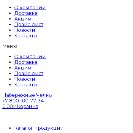
Перейти
Бак в сборе
О компании
к
Доставка
содержимому
Акции
Прайс-лист
Новости
Контакты
Меню
О компании
Доставка
Акции
Прайс-лист
Новости
Контакты
Набережные Челны
+7 800 100-77-34
0.00
Корзина
Р
Профиль
Каталог продукции