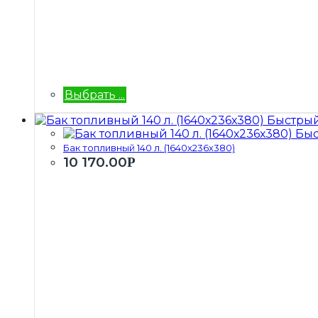
Выбрать ...
Быстрый
Быс
Бак топливный 140 л. (1640х236х380)
10 170.00
Р