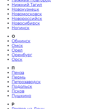
Нижний Новгород
Нижний Тагил
Новокузнецк
Новомосковск
Новороссийск
Новосибирск
Ногинск
О
Обнинск
Омск
Орел
Оренбург
Орск
П
Пенза
Пермь
Петрозаводск
Подольск
Псков
Пушкино
Р
Ростов-на-Дону