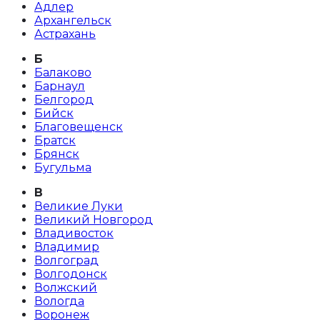
Адлер
Архангельск
Астрахань
Б
Балаково
Барнаул
Белгород
Бийск
Благовещенск
Братск
Брянск
Бугульма
В
Великие Луки
Великий Новгород
Владивосток
Владимир
Волгоград
Волгодонск
Волжский
Вологда
Воронеж