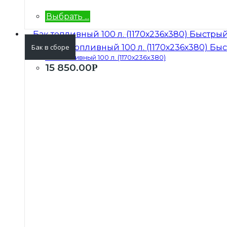
Выбрать ...
Быстрый
Бак в сборе
Быс
Бак топливный 100 л. (1170х236х380)
15 850.00
Р