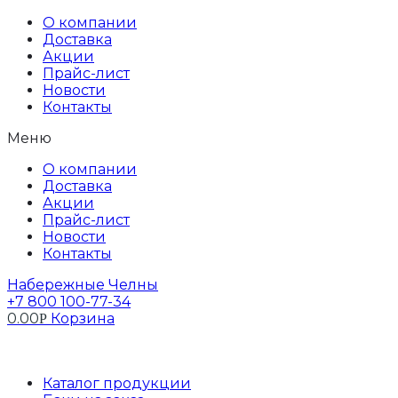
Перейти
Бак в сборе
О компании
к
Доставка
содержимому
Акции
Прайс-лист
Новости
Контакты
Меню
О компании
Доставка
Акции
Прайс-лист
Новости
Контакты
Набережные Челны
+7 800 100-77-34
0.00
Корзина
Р
Профиль
Каталог продукции