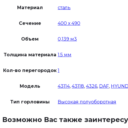
Материал
сталь
Сечение
400 х 490
Объем
0,139 м3
Толщина материала
1.5 мм
Кол-во перегородок
1
Модель
43114
,
43118
,
4326
,
DAF
,
HYUND
Тип горловины
Высокая полуоборотная
Возможно Вас также заинтерес