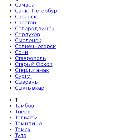
Самара
Санкт-Петербург
Саранск
Саратов
Северодвинск
Серпухов
Смоленск
Солнечногорск
Сочи
Ставрополь
Старый Оскол
Стерлитамак
Сургут
Сызрань
Сыктывкар
Т
Тамбов
Тверь
Тольятти
Томилино
Томск
Тула