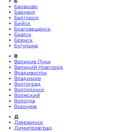
Б
Балаково
Барнаул
Белгород
Бийск
Благовещенск
Братск
Брянск
Бугульма
В
Великие Луки
Великий Новгород
Владивосток
Владимир
Волгоград
Волгодонск
Волжский
Вологда
Воронеж
Д
Дзержинск
Димитровград