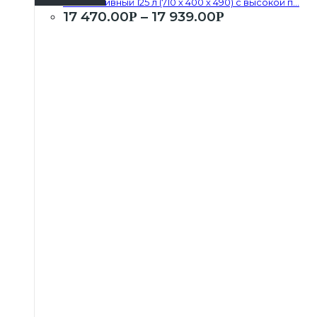
Бак топливный 125 л (710 х 400 х 490) с высокой п...
17 470.00
–
17 939.00
Р
Р