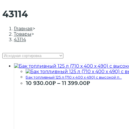
43114
Главная
>
Товары
>
43114
Бак топливный 125 л (710 х 400 х 490) с высокой п...
10 930.00
–
11 399.00
Р
Р