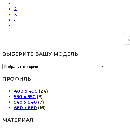
1
2
3
4
По
то
ВЫБЕРИТЕ ВАШУ МОДЕЛЬ
ПРОФИЛЬ
400 х 490
(24)
530 х 650
(8)
540 х 640
(7)
660 х 660
(16)
МАТЕРИАЛ