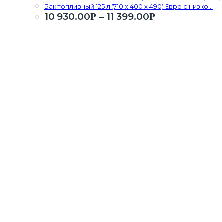
Бак топливный 125 л (710 х 400 х 490) Евро с низко...
10 930.00
–
11 399.00
Р
Р