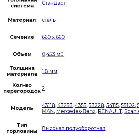
Стандарт
система
Материал
сталь
Сечение
660 х 660
Объем
0,453 м3
Толщина
1.8 мм
материала
Кол-во
2
перегородок
43118
,
43253
,
4355
,
53228
,
54115
,
55102
,
Модель
MAN
,
Mercedes-Benz
,
RENAULT
,
Scani
Тип
Высокая полуоборотная
горловины