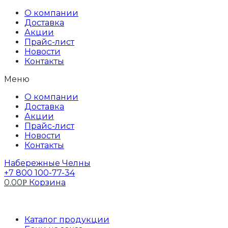
Перейти
Бак в сборе
О компании
к
Доставка
содержимому
Акции
Прайс-лист
Новости
Контакты
Меню
О компании
Доставка
Акции
Прайс-лист
Новости
Контакты
Набережные Челны
+7 800 100-77-34
0.00
Корзина
Р
Профиль
Каталог продукции