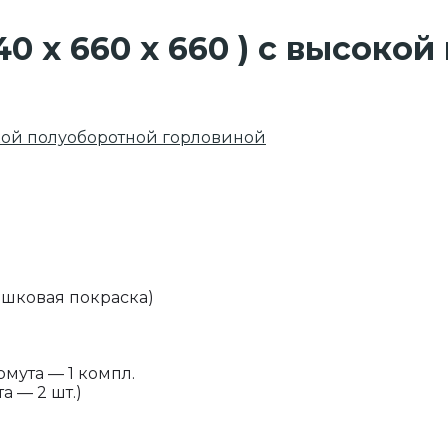
40 х 660 х 660 ) с высок
сокой полуоборотной горловиной
ошковая покраска)
мута — 1 компл.
а — 2 шт.)