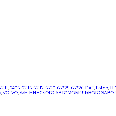
55111
,
6406
,
65116
,
65117
,
6520
,
65225
,
65226
,
DAF
,
Foton
,
HI
a
,
VOLVO
,
А/М МИНСКОГО АВТОМОБИЛЬНОГО ЗАВО