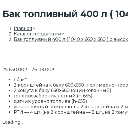
Бак топливный 400 л ( 10
Главная
>
Каталог продукции
>
Бак топливный 400 л ( 1040 х 660 х 660 ) с вы
25 650.00
–
26 119.00
Р
Р
1 бак*
2 кронштейна к баку 660х660 (полимерно-пор
2 хомута к баку 660х660 (оцинкованный)
топливозаборник летний (h-655)
датчик уровня топлива (h-655)
установочный комплект на 2 кронштейна и 2 хо
РТИ — 4 шт. (на 2 кронштейна — 2 шт., на 2 хомут
Loading...