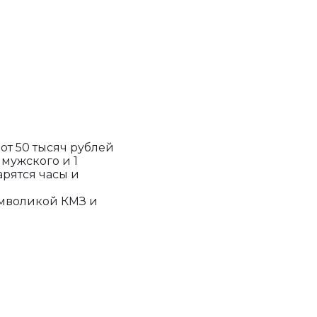
т 50 тысяч рублей
 мужского и 1
арятся часы и
имволикой КМЗ и