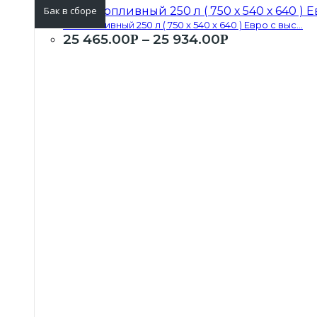
Бак в сборе
Бак топливный 250 л ( 750 х 540 х 640 ) Евро с выс...
25 465.00
–
25 934.00
Р
Р