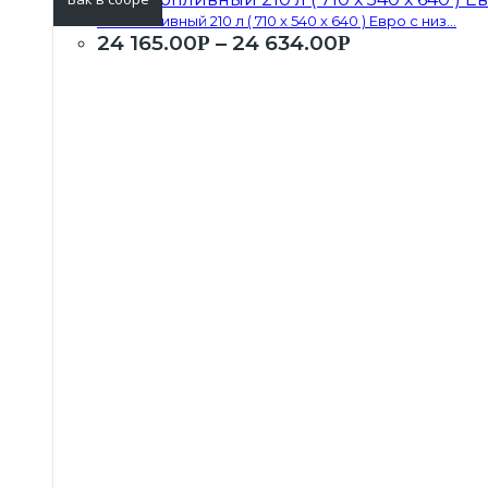
Бак топливный 210 л ( 710 х 540 х 640 ) Евро с низ...
24 165.00
–
24 634.00
Р
Р