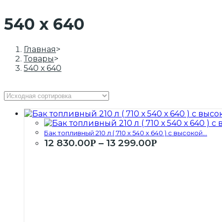
540 х 640
Главная
>
Товары
>
540 х 640
Бак топливный 210 л ( 710 х 540 х 640 ) с высокой...
12 830.00
–
13 299.00
Р
Р