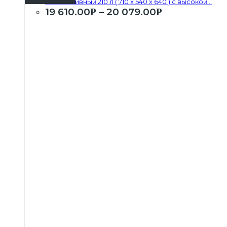
Бак топливный 210 л ( 710 х 540 х 640 ) с высокой...
19 610.00
–
20 079.00
Р
Р