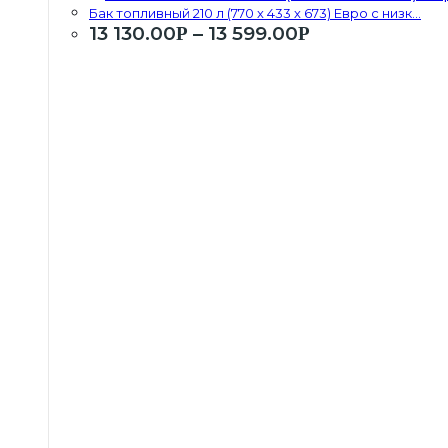
Бак топливный 210 л (770 х 433 х 673) Евро с низк...
13 130.00
–
13 599.00
Р
Р