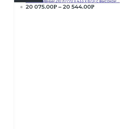
Бак топливный 210 л (770 х 433 х 673) с высокой ...
20 075.00
–
20 544.00
Р
Р