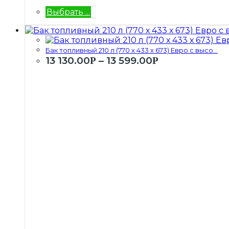
Выбрать ...
Бак топливный 210 л (770 х 433 х 673) Евро с высо...
13 130.00
–
13 599.00
Р
Р