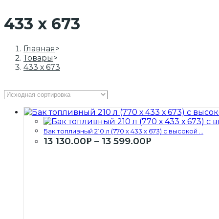
433 х 673
Главная
>
Товары
>
433 х 673
Бак топливный 210 л (770 х 433 х 673) с высокой ...
13 130.00
–
13 599.00
Р
Р