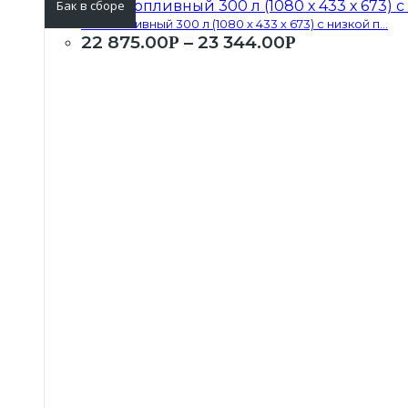
Бак в сборе
Бак топливный 300 л (1080 х 433 х 673) с низкой п...
22 875.00
–
23 344.00
Р
Р