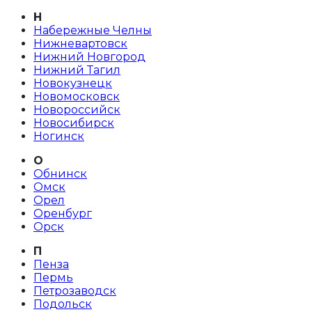
Н
Набережные Челны
Нижневартовск
Нижний Новгород
Нижний Тагил
Новокузнецк
Новомосковск
Новороссийск
Новосибирск
Ногинск
О
Обнинск
Омск
Орел
Оренбург
Орск
П
Пенза
Пермь
Петрозаводск
Подольск