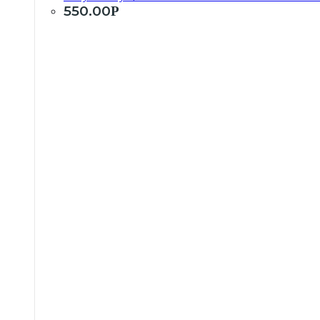
550.00
Р