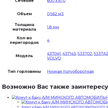
Сечение
600 х 670
Объем
0,562 м3
Толщина
1.8 мм
материала
Кол-во
4
перегородок
437041
,
437143
,
533702
,
5337А
Модель
VOLVO
Тип горловины
Низкая полуоборотная
Возможно Вас также заинтерес
Хомут к баку А/М МИНСКОГО АВТОМОБИЛЬНОГО ЗА