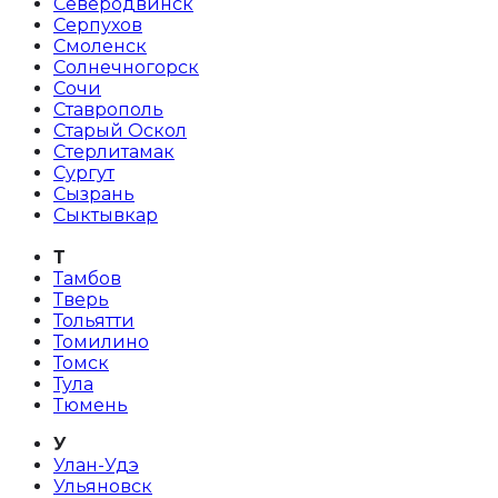
Северодвинск
Серпухов
Смоленск
Солнечногорск
Сочи
Ставрополь
Старый Оскол
Стерлитамак
Сургут
Сызрань
Сыктывкар
Т
Тамбов
Тверь
Тольятти
Томилино
Томск
Тула
Тюмень
У
Улан-Удэ
Ульяновск