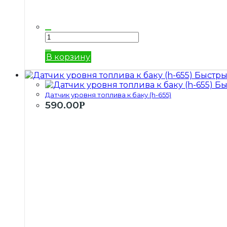
В корзину
Быстры
Бы
Датчик уровня топлива к баку (h-655)
590.00
Р