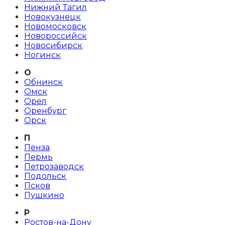
Нижний Тагил
Новокузнецк
Новомосковск
Новороссийск
Новосибирск
Ногинск
О
Обнинск
Омск
Орел
Оренбург
Орск
П
Пенза
Пермь
Петрозаводск
Подольск
Псков
Пушкино
Р
Ростов-на-Дону