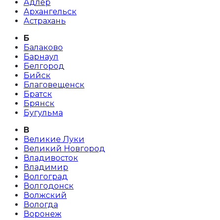
Адлер
Архангельск
Астрахань
Б
Балаково
Барнаул
Белгород
Бийск
Благовещенск
Братск
Брянск
Бугульма
В
Великие Луки
Великий Новгород
Владивосток
Владимир
Волгоград
Волгодонск
Волжский
Вологда
Воронеж