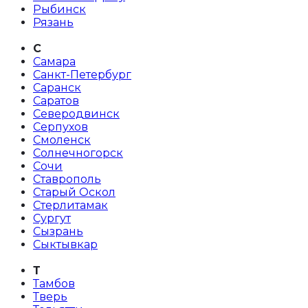
Рыбинск
Рязань
С
Самара
Санкт-Петербург
Саранск
Саратов
Северодвинск
Серпухов
Смоленск
Солнечногорск
Сочи
Ставрополь
Старый Оскол
Стерлитамак
Сургут
Сызрань
Сыктывкар
Т
Тамбов
Тверь