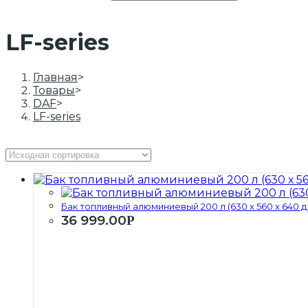
LF-series
Главная
>
Товары
>
DAF
>
LF-series
Бак топливный алюминиевый 200 л (630 х 560 х 640 д.
36 999.00
Р