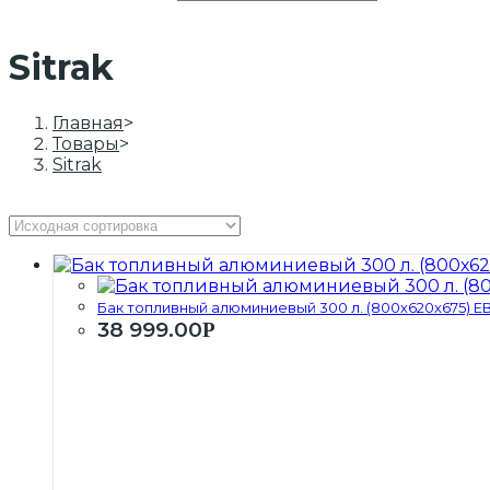
Sitrak
Главная
>
Товары
>
Sitrak
Бак топливный алюминиевый 300 л. (800х620х675) ЕВР
38 999.00
Р