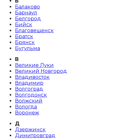
Б
Балаково
Барнаул
Белгород
Бийск
Благовещенск
Братск
Брянск
Бугульма
В
Великие Луки
Великий Новгород
Владивосток
Владимир
Волгоград
Волгодонск
Волжский
Вологда
Воронеж
Д
Дзержинск
Димитровград