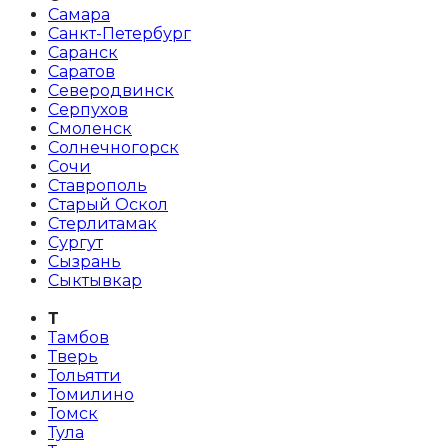
Самара
Санкт-Петербург
Саранск
Саратов
Северодвинск
Серпухов
Смоленск
Солнечногорск
Сочи
Ставрополь
Старый Оскол
Стерлитамак
Сургут
Сызрань
Сыктывкар
Т
Тамбов
Тверь
Тольятти
Томилино
Томск
Тула