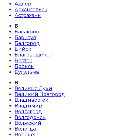
Адлер
Архангельск
Астрахань
Б
Балаково
Барнаул
Белгород
Бийск
Благовещенск
Братск
Брянск
Бугульма
В
Великие Луки
Великий Новгород
Владивосток
Владимир
Волгоград
Волгодонск
Волжский
Вологда
Воронеж