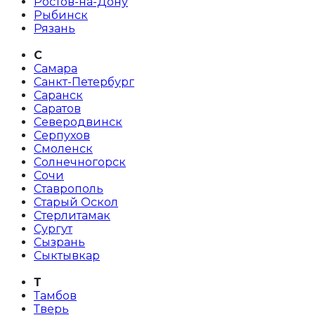
Ростов-на-Дону
Рыбинск
Рязань
С
Самара
Санкт-Петербург
Саранск
Саратов
Северодвинск
Серпухов
Смоленск
Солнечногорск
Сочи
Ставрополь
Старый Оскол
Стерлитамак
Сургут
Сызрань
Сыктывкар
Т
Тамбов
Тверь