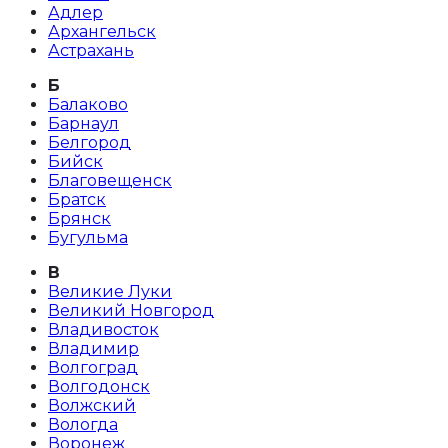
Адлер
Архангельск
Астрахань
Б
Балаково
Барнаул
Белгород
Бийск
Благовещенск
Братск
Брянск
Бугульма
В
Великие Луки
Великий Новгород
Владивосток
Владимир
Волгоград
Волгодонск
Волжский
Вологда
Воронеж