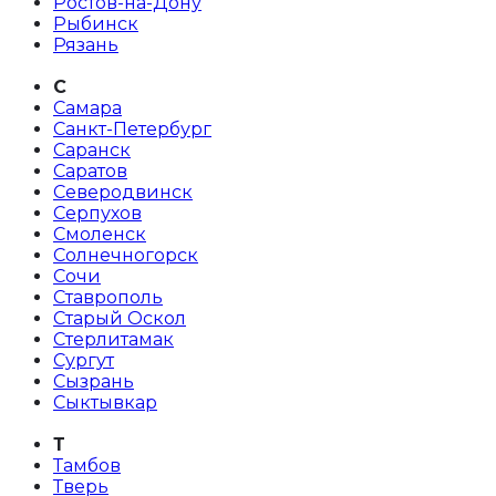
Ростов-на-Дону
Рыбинск
Рязань
С
Самара
Санкт-Петербург
Саранск
Саратов
Северодвинск
Серпухов
Смоленск
Солнечногорск
Сочи
Ставрополь
Старый Оскол
Стерлитамак
Сургут
Сызрань
Сыктывкар
Т
Тамбов
Тверь