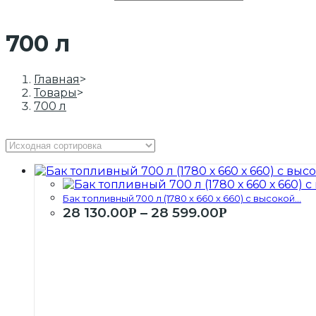
700 л
Главная
>
Товары
>
700 л
Бак топливный 700 л (1780 х 660 х 660) с высокой...
28 130.00
–
28 599.00
Р
Р