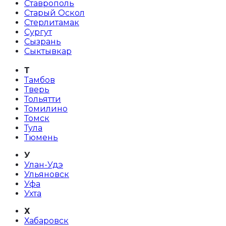
Ставрополь
Старый Оскол
Стерлитамак
Сургут
Сызрань
Сыктывкар
Т
Тамбов
Тверь
Тольятти
Томилино
Томск
Тула
Тюмень
У
Улан-Удэ
Ульяновск
Уфа
Ухта
Х
Хабаровск