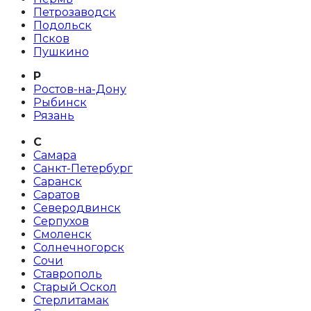
Петрозаводск
Подольск
Псков
Пушкино
Р
Ростов-на-Дону
Рыбинск
Рязань
С
Самара
Санкт-Петербург
Саранск
Саратов
Северодвинск
Серпухов
Смоленск
Солнечногорск
Сочи
Ставрополь
Старый Оскол
Стерлитамак