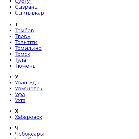
Сургут
Сызрань
Сыктывкар
Т
Тамбов
Тверь
Тольятти
Томилино
Томск
Тула
Тюмень
У
Улан-Удэ
Ульяновск
Уфа
Ухта
Х
Хабаровск
Ч
Чебоксары